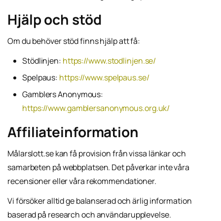
Hjälp och stöd
Om du behöver stöd finns hjälp att få:
Stödlinjen:
https://www.stodlinjen.se/
Spelpaus:
https://www.spelpaus.se/
Gamblers Anonymous:
https://www.gamblersanonymous.org.uk/
Affiliateinformation
Målarslott.se kan få provision från vissa länkar och
samarbeten på webbplatsen. Det påverkar inte våra
recensioner eller våra rekommendationer.
Vi försöker alltid ge balanserad och ärlig information
baserad på research och användarupplevelse.