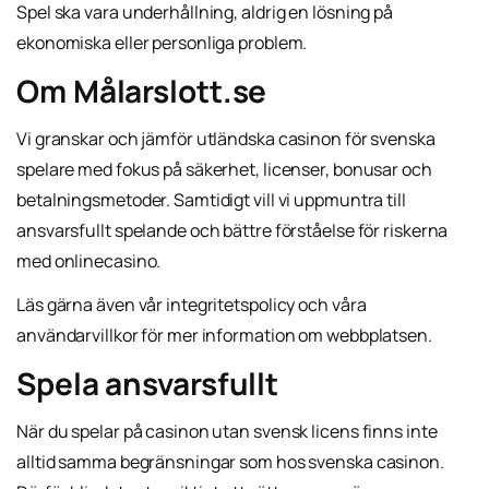
Spel ska vara underhållning, aldrig en lösning på
ekonomiska eller personliga problem.
Om Målarslott.se
Vi granskar och jämför utländska casinon för svenska
spelare med fokus på säkerhet, licenser, bonusar och
betalningsmetoder. Samtidigt vill vi uppmuntra till
ansvarsfullt spelande och bättre förståelse för riskerna
med onlinecasino.
Läs gärna även vår integritetspolicy och våra
användarvillkor för mer information om webbplatsen.
Spela ansvarsfullt
När du spelar på casinon utan svensk licens finns inte
alltid samma begränsningar som hos svenska casinon.