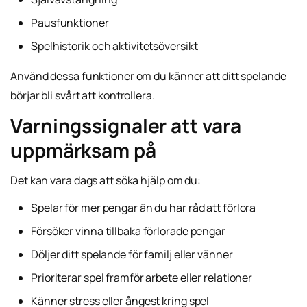
Pausfunktioner
Spelhistorik och aktivitetsöversikt
Använd dessa funktioner om du känner att ditt spelande
börjar bli svårt att kontrollera.
Varningssignaler att vara
uppmärksam på
Det kan vara dags att söka hjälp om du:
Spelar för mer pengar än du har råd att förlora
Försöker vinna tillbaka förlorade pengar
Döljer ditt spelande för familj eller vänner
Prioriterar spel framför arbete eller relationer
Känner stress eller ångest kring spel