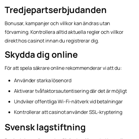
Tredjepartserbjudanden
Bonusar, kampanjer och villkor kan ändras utan
förvarning. Kontrollera alltid aktuella regler och villkor
direkt hos casinot innan du registrerar dig.
Skydda dig online
För att spela säkrare online rekommenderar vi att du:
Använder starka lösenord
Aktiverar tvåfaktorsautentisering där det är möjligt
Undviker offentliga Wi-Fi-nätverk vid betalningar
Kontrollerar att casinot använder SSL-kryptering
Svensk lagstiftning